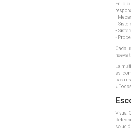
En lo q
respond
- Mecan
- Siste
- Siste
- Proce
Cada un
nueva t
La mult
así com
para es
« Todas
Esc
Visual 
determi
solució