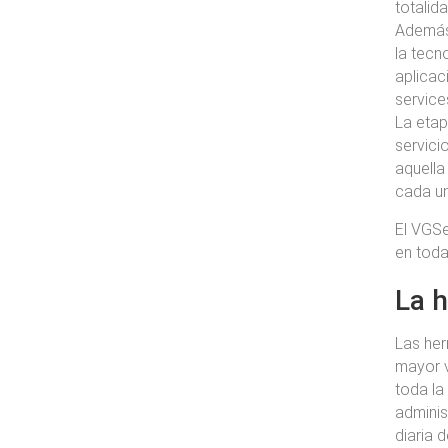
totalid
Además,
la tecn
aplicac
service
La etap
servici
aquella
cada un
El VGSe
en toda
La 
Las her
mayor v
toda la
adminis
diaria 