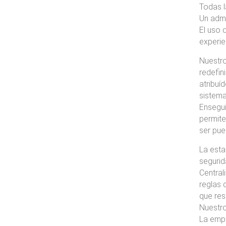
Todas l
Un admi
El uso 
experie
Nuestro
redefin
atribuí
sistema
Ensegui
permite
ser pues
La esta
segurid
Central
reglas 
que res
Nuestro
La empr