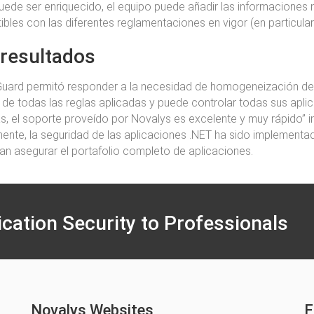
puede ser enriquecido, el equipo puede añadir las informaciones
bles con las diferentes reglamentaciones en vigor (en particular
 resultados
Guard permitó responder a la necesidad de homogeneización de n
 de todas las reglas aplicadas y puede controlar todas sus aplic
, el soporte proveído por Novalys es excelente y muy rápido” in
ente, la seguridad de las aplicaciones .NET ha sido implement
ran asegurar el portafolio completo de aplicaciones.
ication Security to Professionals
Novalys Websites
F