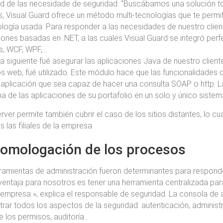
ad de las necesidade de seguridad. “Buscábamos una solución to
 Visual Guard ofrece un método multi-tecnologías que te permi
ología usada. Para responder a las necesidades de nuestro cli
iones basadas en .NET, a las cuales Visual Guard se integró pe
s, WCF, WPF,…
a siguiente fué asegurar las aplicaciones Java de nuestro clien
os web, fué utilizado. Este módulo hace que las funcionalidades 
 aplicación que sea capaz de hacer una consulta SOAP o http. 
a de las aplicaciones de su portafolio en un solo y único sistem
rver permite también cubrir el caso de los sitios distantes, lo c
s las filiales de la empresa.
homologación de los procesos
ramientas de administración fueron determinantes para responder
entaja para nosotros es tener una herramienta centralizada para
 empresa », explica el responsable de seguridad. La consola de a
trar todos los aspectos de la seguridad: autenticación, administ
de los permisos, auditoría…