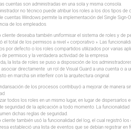
as cuentas son administradas en una sola y misma consola.
nistrador no técnico puede atribuir los roles a los dos tipos d
de cuentas Windows permite la implementación del Single Sign-On 
ncia de los empleados.
 cliente deseaba también uniformisar el sistema de roles y de p
ió el total de los permisos a nivel « corporativo ». Las funcion
dos por defecto o los roles compartidos utilizados por varias ap
 de permisos y la verdadera actividad de la empresa.
da, la lista de roles se puso a disposición de los administradore
 asociar directamente un rol de Visual Guard a una cuenta o a 
to en marcha sin interferir con la arquitectura original.
ndarisación de los procesos contribuyó a mejorar de manera sing
ad.
izar todos los roles en un mismo lugar, en lugar de dispersarlos e
de seguridad de la aplicación a todo momento. La funcionalid
umen dichas reglas de seguridad.
 cliente también usó la funcionalidad del log, el cual registró lo
esa estableció una lista de eventos que se debían registrar en 