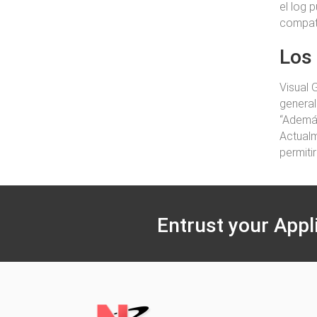
el log 
compati
Los
Visual 
general
“Además
Actualm
permiti
Entrust your Appl