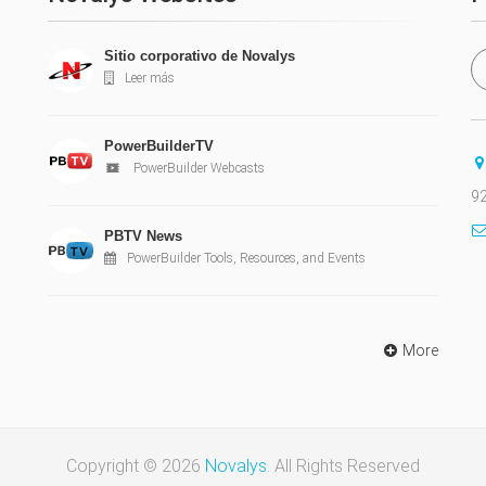
Sitio corporativo de Novalys
Leer más
PowerBuilderTV
PowerBuilder Webcasts
92
PBTV News
PowerBuilder Tools, Resources, and Events
More
Copyright © 2026
Novalys
. All Rights Reserved