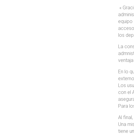
« Graci
adminis
equipo 
acceso 
los dep
La cons
admnist
ventaja
En lo q
externo
Los usu
con el 
asegur
Para lo
Al final
Una mis
tiene u