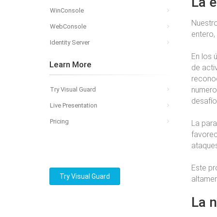
La 
WinConsole
Nuestro
WebConsole
entero,
Identity Server
En los 
Learn More
de acti
reconoc
numeros
Try Visual Guard
desafío
Live Presentation
Pricing
La para
favorec
ataques
Este pr
Try Visual Guard
altamen
La 