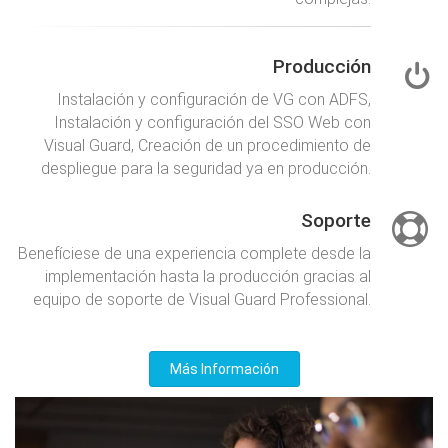
Producción
Instalación y configuración de VG con ADFS,
Instalación y configuración del SSO Web con
Visual Guard, Creación de un procedimiento de
despliegue para la seguridad ya en producción.
Soporte
Benefíciese de una experiencia complete desde la
implementación hasta la producción gracias al
equipo de soporte de Visual Guard Professional.
Más Información