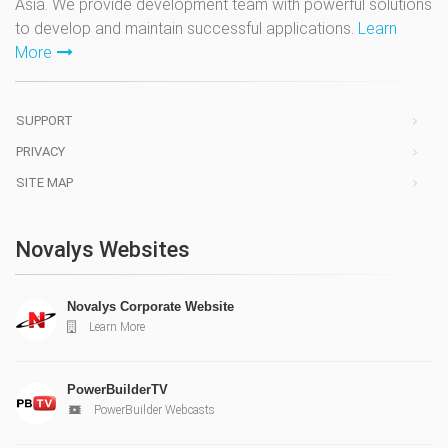
Asia. We provide development team with powerful solutions
to develop and maintain successful applications.
Learn
More
SUPPORT
PRIVACY
SITE MAP
Novalys Websites
Novalys Corporate Website
Learn More
PowerBuilderTV
PowerBuilder Webcasts