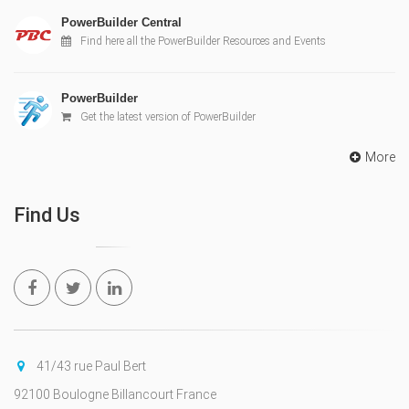
PowerBuilder Central
Find here all the PowerBuilder Resources and Events
PowerBuilder
Get the latest version of PowerBuilder
More
Find Us
41/43 rue Paul Bert
92100 Boulogne Billancourt France