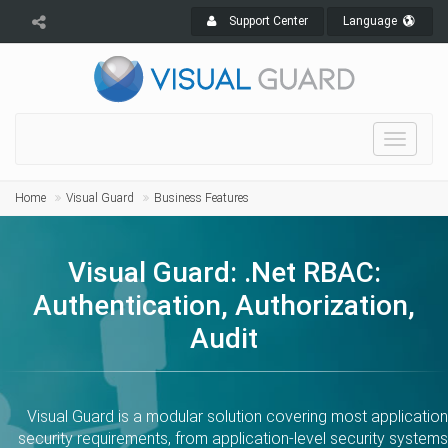
Support Center
Language
Toggle
navigat
Home
Visual Guard
Business Features
Visual Guard: .Net RBAC:
Authentication, Authorization,
Audit
Visual Guard is a modular solution covering most application
security requirements, from application-level security systems