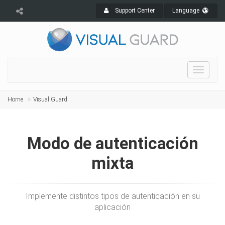
Support Center
Language
Toggle
navigat
Home
Visual Guard
Modo de autenticación
mixta
Implemente distintos tipos de autenticación en su
aplicación