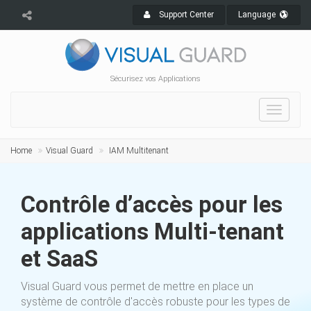
Support Center
Language
Sécurisez vos Applications
Toggle
navigat
Home
Visual Guard
IAM Multitenant
Contrôle d’accès pour les
applications Multi-tenant
et SaaS
Visual Guard vous permet de mettre en place un
système de contrôle d'accès robuste pour les types de