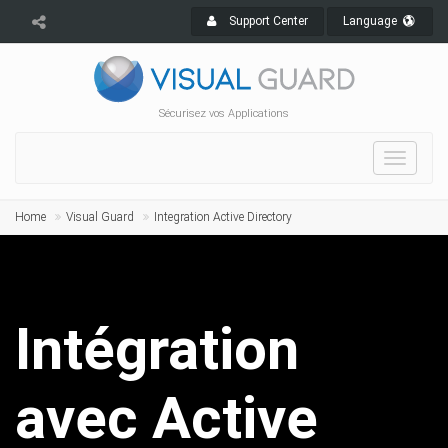
Support Center
Language
Sécurisez vos Applications
Toggle
navigat
Home
Visual Guard
Integration Active Directory
Intégration
avec Active