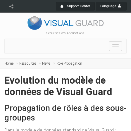
Support Center
Language
Sécurisez vos Applications
Toggle
navigat
Home
Ressources
News
Role Propagation
Evolution du modèle de
données de Visual Guard
Propagation de rôles à des sous-
groupes
Dans le modèle de données standard de Visual Guard :