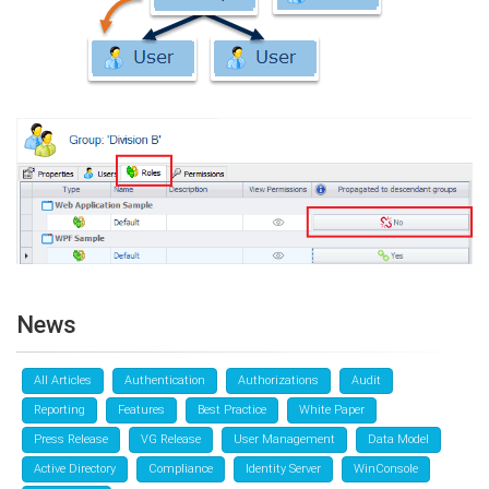
News
All Articles
Authentication
Authorizations
Audit
Reporting
Features
Best Practice
White Paper
Press Release
VG Release
User Management
Data Model
Active Directory
Compliance
Identity Server
WinConsole