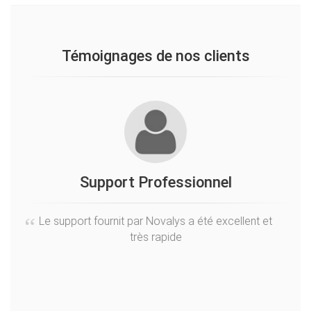
Témoignages de nos clients
Support Professionnel
Sé
Le support fournit par Novalys a été excellent et
très rapide