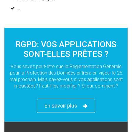
...
RGPD: VOS APPLICATIONS
SONT-ELLES PRÊTES ?
Vous savez peut-être que la Réglementation Générale
pour la Protection des Données entrera en vigeur le 25
mai prochain. Mais savez-vous si vos applications sont
impactées? Faut-il les modifier ? Si oui, comment ?
En savoir plus