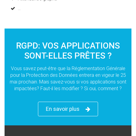
...
RGPD: VOS APPLICATIONS
SONT-ELLES PRÊTES ?
Vous savez peut-être que la Réglementation Générale
pour la Protection des Données entrera en vigeur le 25
mai prochain. Mais savez-vous si vos applications sont
impactées? Faut-il les modifier ? Si oui, comment ?
En savoir plus