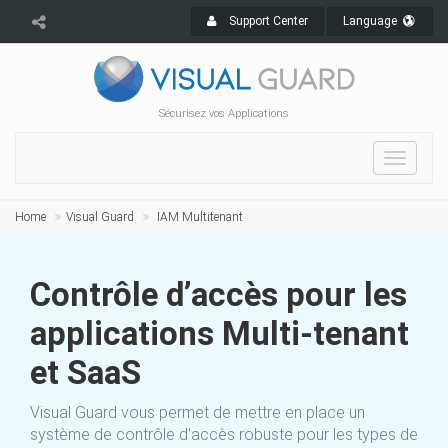
Support Center
Language
Sécurisez vos Applications
Toggle
navigat
Home
Visual Guard
IAM Multitenant
Contrôle d’accès pour les
applications Multi-tenant
et SaaS
Visual Guard vous permet de mettre en place un
système de contrôle d'accès robuste pour les types de