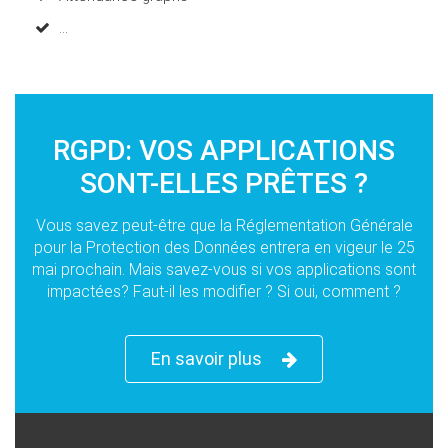
...
RGPD: VOS APPLICATIONS
SONT-ELLES PRÊTES ?
Vous savez peut-être que la Réglementation Générale
pour la Protection des Données entrera en vigeur le 25
mai prochain. Mais savez-vous si vos applications sont
impactées? Faut-il les modifier ? Si oui, comment ?
En savoir plus