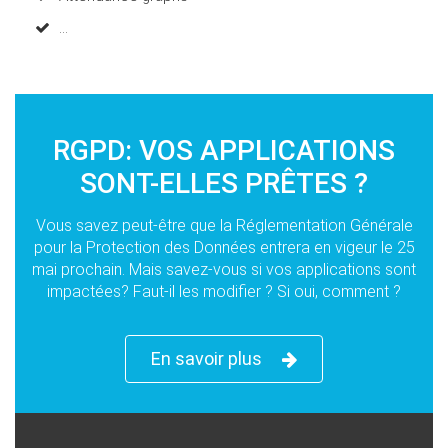
...
RGPD: VOS APPLICATIONS
SONT-ELLES PRÊTES ?
Vous savez peut-être que la Réglementation Générale
pour la Protection des Données entrera en vigeur le 25
mai prochain. Mais savez-vous si vos applications sont
impactées? Faut-il les modifier ? Si oui, comment ?
En savoir plus