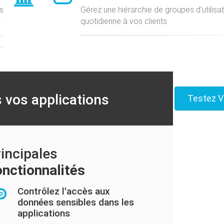
s
Gérez une hiérarchie de groupes d'utilisa
:
quotidienne à vos clients
.
 vos applications
Testez V
incipales
nctionnalités
Contrôlez l'accès aux
données sensibles dans les
applications