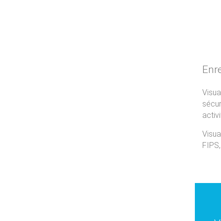
Enre
Visua
sécur
activ
Visua
FIPS,