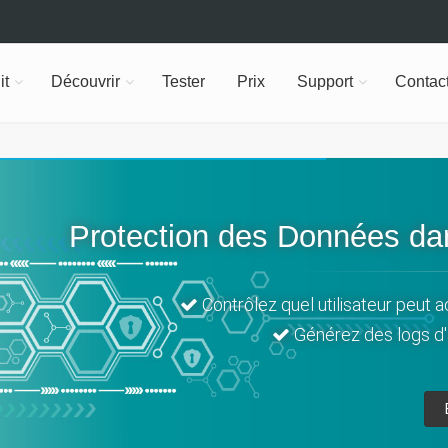
it
Découvrir
Tester
Prix
Support
Contac
Protection des Données dan
Contrôlez quel utilisateur peut 
Générez des logs d'a