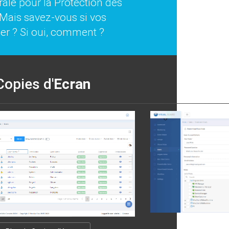
ale pour la Protection des
 Mais savez-vous si vos
ier ? Si oui, comment ?
Copies d'
Ecran