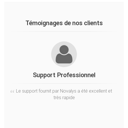
Témoignages de nos clients
Support Professionnel
Sé
Le support fournit par Novalys a été excellent et
très rapide