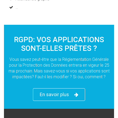
...
RGPD: VOS APPLICATIONS
SONT-ELLES PRÊTES ?
Vous savez peut-être que la Réglementation Générale
pour la Protection des Données entrera en vigeur le 25
mai prochain. Mais savez-vous si vos applications sont
impactées? Faut-il les modifier ? Si oui, comment ?
En savoir plus